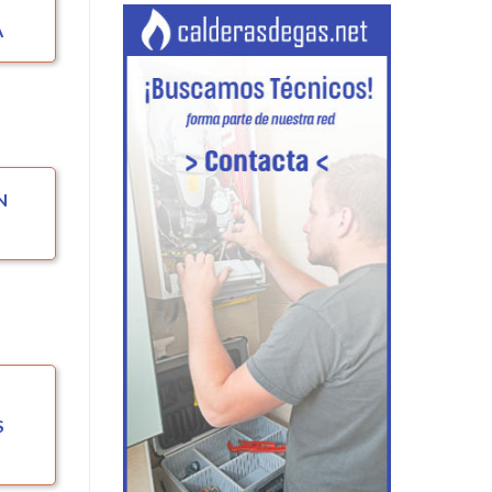
A
N
S