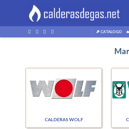
Skip
to
content
🔎 CATALOGO

Mar
CALDERAS WOLF
C