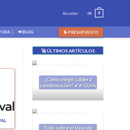
0
Acceder
0
€
YUDA
📢 BLOG
📝 PRESUPUESTO
🚀 ÚLTIMOS ARTÍCULOS
¿Cómo elegir caldera
condensación? ✔✔ GUIA
VAL
Todo sobre el Vaso de