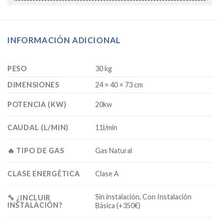
INFORMACIÓN ADICIONAL
PESO
30 kg
DIMENSIONES
24 × 40 × 73 cm
POTENCIA (KW)
20kw
CAUDAL (L/MIN)
11l/min
🔥 TIPO DE GAS
Gas Natural
CLASE ENERGÉTICA
Clase A
Sin instalación, Con Instalación
🔧 ¿INCLUIR
INSTALACIÓN?
Básica (+350€)